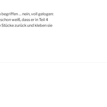
egriffen … nein, voll gelogen:
 schon weiß, dass er in Teil 4
ie Stücke zurück und kleben sie