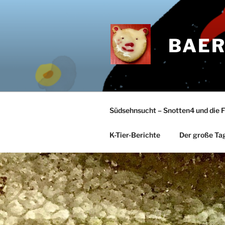
Zum
Inhalt
springen
BAER
Südsehnsucht – Snotten4 und die 
K-Tier-Berichte
Der große Ta