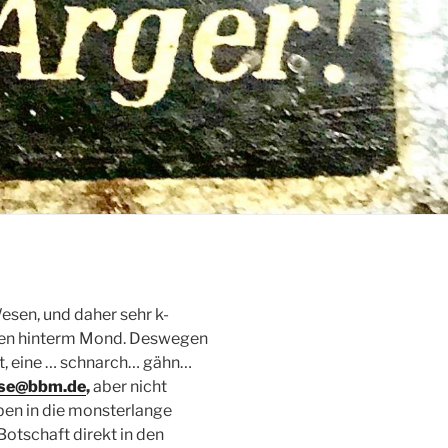
esen, und daher sehr k-
chen hinterm Mond. Deswegen
st, eine … schnarch… gähn…
ase@bbm.de
,
aber nicht
ben in die monsterlange
otschaft direkt in den